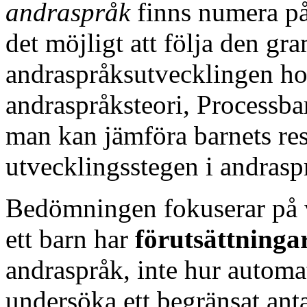
andraspråk
finns numera på 
det möjligt att följa den gr
andraspråksutvecklingen ho
andraspråksteori, Processbar
man kan jämföra barnets re
utvecklingsstegen i andras
Bedömningen fokuserar på v
ett barn har
förutsättninga
andraspråk, inte hur automa
undersöka ett begränsat ant